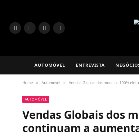
LinkedIn
Facebook
Instagram
TikTok
AUTOMÓVEL
ENTREVISTA
NEGÓCIO
Home
Automóvel
Vendas Globais dos modelos 100% elétr
»
»
AUTOMÓVEL
Vendas Globais dos m
continuam a aument