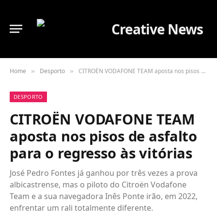
Home
Desporto
CITROËN VODAFONE TEAM aposta nos pisos de asfalto para o regresso às vitórias
»
»
DESPORTO
CITROËN VODAFONE TEAM
aposta nos pisos de asfalto
para o regresso às vitórias
José Pedro Fontes já ganhou por três vezes a prova
albicastrense, mas o piloto do Citroën Vodafone
Team e a sua navegadora Inês Ponte irão, em 2022,
enfrentar um rali totalmente diferente.