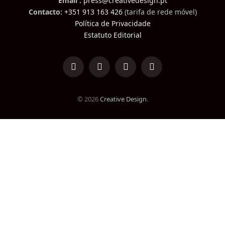
Email :
press@creativedesign.pt
Contacto:
+351 913 163 426
(tarifa de rede móvel)
Política de Privacidade
Estatuto Editorial
LinkedIn
Facebook
Instagram
TikTok
© 2026
Creative Design
.