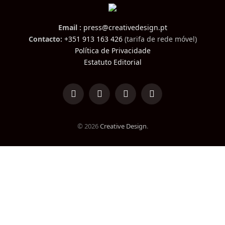
Email :
press@creativedesign.pt
Contacto:
+351 913 163 426
(tarifa de rede móvel)
Política de Privacidade
Estatuto Editorial
LinkedIn
Facebook
Instagram
TikTok
© 2026
Creative Design
.