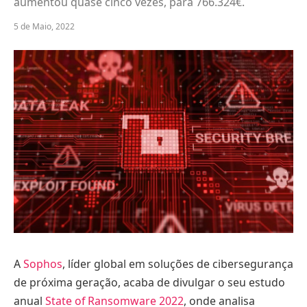
aumentou quase cinco vezes, para 766.324€.
5 de Maio, 2022
A
Sophos
, líder global em soluções de cibersegurança
de próxima geração, acaba de divulgar o seu estudo
anual
State of Ransomware 2022
, onde analisa