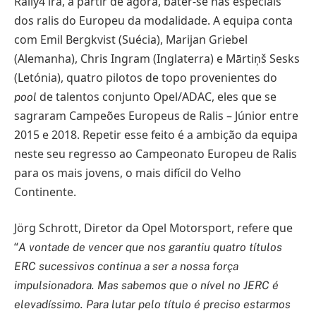
Rally4 irá, a partir de agora, bater-se nas especiais
dos ralis do Europeu da modalidade. A equipa conta
com Emil Bergkvist (Suécia), Marijan Griebel
(Alemanha), Chris Ingram (Inglaterra) e Mārtiņš Sesks
(Letónia), quatro pilotos de topo provenientes do
de talentos conjunto Opel/ADAC, eles que se
pool
sagraram Campeões Europeus de Ralis – Júnior entre
2015 e 2018. Repetir esse feito é a ambição da equipa
neste seu regresso ao Campeonato Europeu de Ralis
para os mais jovens, o mais difícil do Velho
Continente.
Jörg Schrott, Diretor da Opel Motorsport, refere que
“
A vontade de vencer que nos garantiu quatro títulos
ERC sucessivos continua a ser a nossa força
impulsionadora. Mas sabemos que o nível no JERC é
elevadíssimo. Para lutar pelo título é preciso estarmos