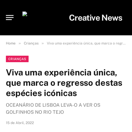
»
»
Home
Crianças
Viva uma experiência única, que marca o regresso destas espécies icónicas
CRIANÇAS
Viva uma experiência única,
que marca o regresso destas
espécies icónicas
OCEANÁRIO DE LISBOA LEVA-O A VER OS
GOLFINHOS NO RIO TEJO
15 de Abril, 2022