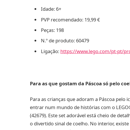
Idade: 6+
PVP recomendado: 19,99 €
Peças: 198
N.º de produto: 60479
Ligação:
https://www.lego.com/pt-pt/pro
Para as que gostam da Páscoa só pelo coe
Para as crianças que adoram a Páscoa pelo i
entrar num mundo de histórias com o LEGO® 
(42679). Este set adorável está cheio de deta
o divertido sinal de coelho. No interior, exi