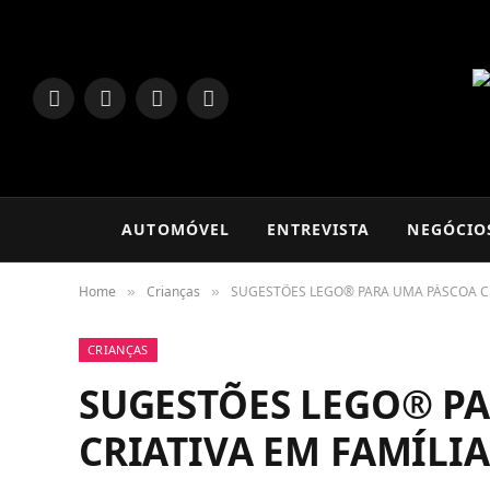
LinkedIn
Facebook
Instagram
TikTok
AUTOMÓVEL
ENTREVISTA
NEGÓCIO
Home
Crianças
SUGESTÕES LEGO® PARA UMA PÁSCOA CR
»
»
CRIANÇAS
SUGESTÕES LEGO® P
CRIATIVA EM FAMÍLIA