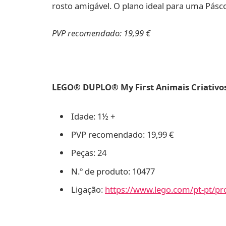
rosto amigável. O plano ideal para uma Pásc
PVP recomendado: 19,99 €
LEGO® DUPLO® My First Animais Criativos 
Idade: 1½ +
PVP recomendado: 19,99 €
Peças: 24
N.º de produto: 10477
Ligação:
https://www.lego.com/pt-pt/pro