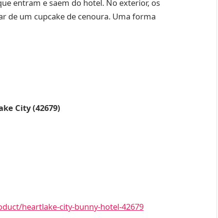
ue entram e saem do hotel. No exterior, os
tar de um cupcake de cenoura. Uma forma
ke City (42679)
duct/heartlake-city-bunny-hotel-42679