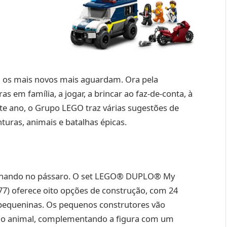
al os mais novos mais aguardam. Ora pela
as em família, a jogar, a brincar ao faz-de-conta, à
te ano, o Grupo LEGO traz várias sugestões de
uras, animais e batalhas épicas.
rminando no pássaro. O set LEGO® DUPLO® My
477) oferece oito opções de construção, com 24
pequeninas. Os pequenos construtores vão
m o animal, complementando a figura com um