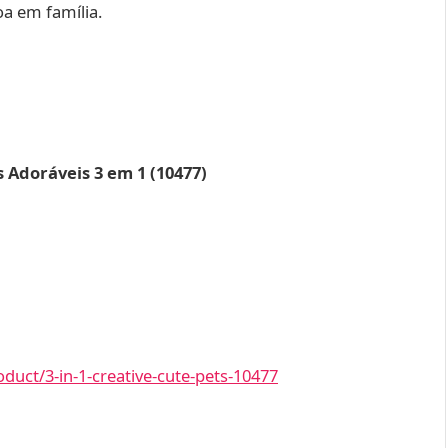
oa em família.
Adoráveis 3 em 1 (10477)
duct/3-in-1-creative-cute-pets-10477