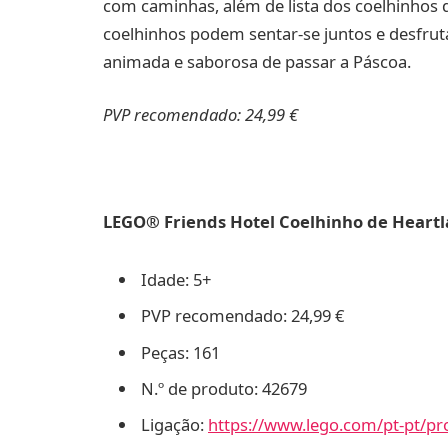
com caminhas, além de lista dos coelhinhos q
coelhinhos podem sentar-se juntos e desfru
animada e saborosa de passar a Páscoa.
PVP recomendado: 24,99 €
LEGO® Friends Hotel Coelhinho de Heartla
Idade: 5+
PVP recomendado: 24,99 €
Peças: 161
N.º de produto: 42679
Ligação:
https://www.lego.com/pt-pt/pro