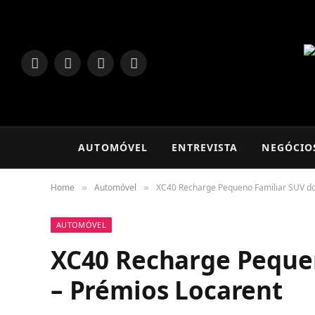
LinkedIn
Facebook
Instagram
TikTok
AUTOMÓVEL
ENTREVISTA
NEGÓCIO
Home
Automóvel
XC40 Recharge Pequeno Familiar SUV do
»
»
AUTOMÓVEL
XC40 Recharge Peque
– Prémios Locarent