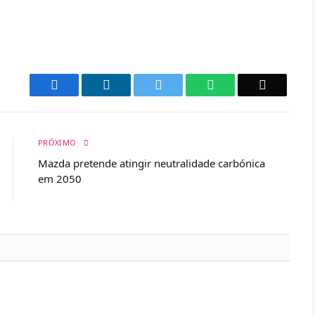
Facebook
LinkedIn
Twitter
WhatsApp
Email
PRÓXIMO
Mazda pretende atingir neutralidade carbónica
em 2050