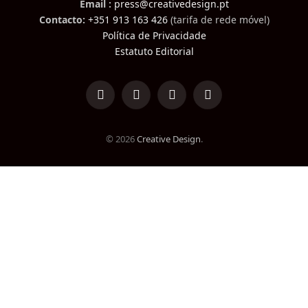
Email :
press@creativedesign.pt
Contacto:
+351 913 163 426
(tarifa de rede móvel)
Política de Privacidade
Estatuto Editorial
LinkedIn
Facebook
Instagram
TikTok
© 2026
Creative Design
.