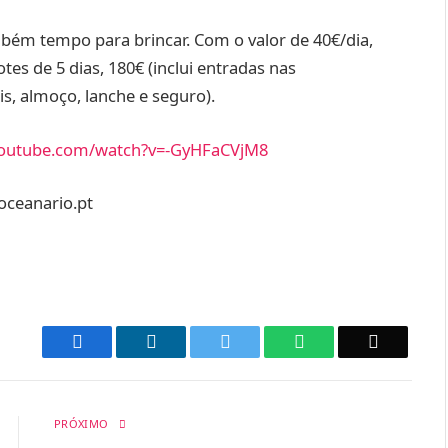
mbém tempo para brincar. Com o valor de 40€/dia,
otes de 5 dias, 180€ (inclui entradas nas
is, almoço, lanche e seguro).
youtube.com/watch?v=-GyHFaCVjM8
oceanario.pt
Facebook
LinkedIn
Twitter
WhatsApp
Email
PRÓXIMO