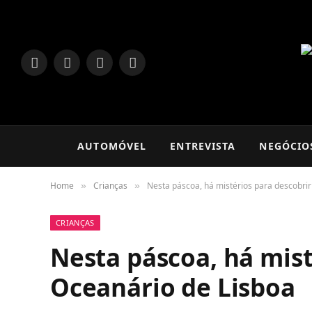
LinkedIn
Facebook
Instagram
TikTok
AUTOMÓVEL
ENTREVISTA
NEGÓCIO
Home
Crianças
Nesta páscoa, há mistérios para descobri
»
»
CRIANÇAS
Nesta páscoa, há mist
Oceanário de Lisboa