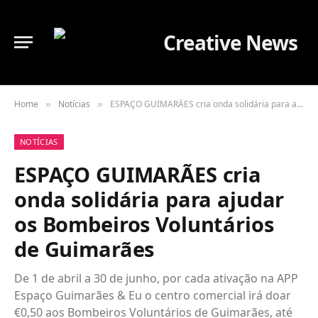
Home
Notícias
ESPAÇO GUIMARÃES cria onda solidária para ajudar os Bombeiros Voluntários de Guimarães
»
»
NOTÍCIAS
ESPAÇO GUIMARÃES cria
onda solidária para ajudar
os Bombeiros Voluntários
de Guimarães
De 1 de abril a 30 de junho, por cada ativação na APP
Espaço Guimarães & Eu o centro comercial irá doar
€0,50 aos Bombeiros Voluntários de Guimarães, até