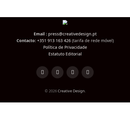
Email :
press@creativedesign.pt
Contacto:
+351 913 163 426
(tarifa de rede móvel)
Política de Privacidade
Estatuto Editorial
LinkedIn
Facebook
Instagram
TikTok
© 2026
Creative Design
.