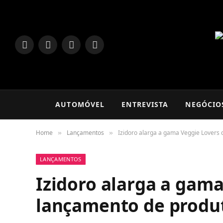
LinkedIn
Facebook
Instagram
TikTok
AUTOMÓVEL
ENTREVISTA
NEGÓCIO
Home
Lançamentos
Izidoro alarga a gama Veggie Lovers
»
»
LANÇAMENTOS
Izidoro alarga a gam
lançamento de produ