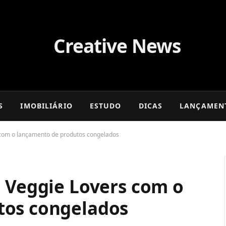
S
IMOBILIÁRIO
ESTUDO
DICAS
LANÇAMEN
 com o lançamento de produtos congelados
a Veggie Lovers com o
tos congelados