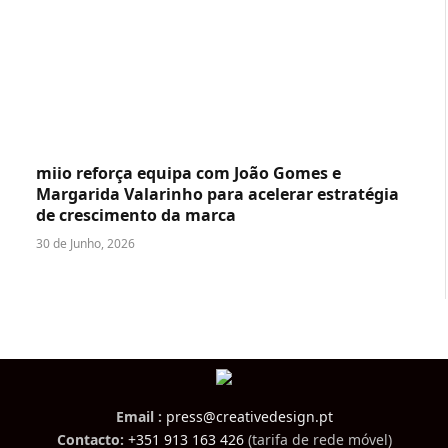
miio reforça equipa com João Gomes e
Margarida Valarinho para acelerar estratégia
de crescimento da marca
30 de Junho, 2026
Email :
press@creativedesign.pt
Contacto:
+351 913 163 426
(tarifa de rede móvel)