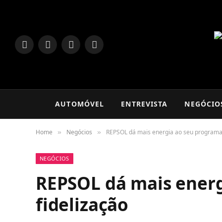
LinkedIn
Facebook
Instagram
TikTok
AUTOMÓVEL
ENTREVISTA
NEGÓCIO
Home
Negócios
REPSOL dá mais energia ao seu programa 
»
»
NEGÓCIOS
REPSOL dá mais energ
fidelização