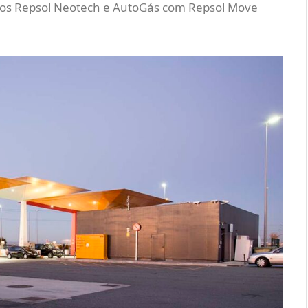
ados Repsol Neotech e AutoGás com Repsol Move