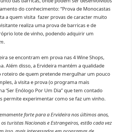
 junto das barricas, onde podem ser desenvolvidos
amento do conhecimento: “Prova de Monocastas
ita a quem visita fazer provas de caracter muito
isitante realiza uma prova de barricas e de
óprio lote de vinho, podendo adquirir um
um
.
ideira se encontram em prova nas 4 Wine Shops,
ma. Além disso, a Ervideira mantém a qualidade
do roteiro de quem pretende mergulhar um pouco
ples, à visita e prova (o programa mais
a ‘Ser Enólogo Por Um Dia” que tem contado
is permite experimentar como se faz um vinho.
mamente forte para a Ervideira nos últimos anos,
s turistas Nacionais e Estrangeiros, estão cada vez
om isso, mais interessados em programas de