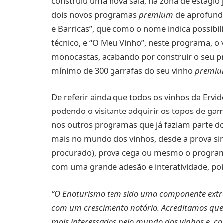
construiu uma nova sala, na zona de estágio
dois novos programas
premium
de aprofund
e Barricas”, que como o nome indica possibil
técnico, e “O Meu Vinho”, neste programa, o v
monocastas, acabando por construir o seu pr
mínimo de 300 garrafas do seu vinho
premi
De referir ainda que todos os vinhos da Erv
podendo o visitante adquirir os topos de ga
nos outros programas que já faziam parte 
mais no mundo dos vinhos, desde a prova sim
procurado), prova cega ou mesmo o program
com uma grande adesão e interatividade, po
“O Enoturismo tem sido uma componente extre
com um crescimento notório. Acreditamos que o
mais interessados pelo mundo dos vinhos e, c