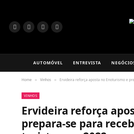
LinkedIn
Facebook
Instagram
TikTok
AUTOMÓVEL
ENTREVISTA
NEGÓCIO
Home
Vinhos
Ervideira reforça aposta no Enoturismo e pr
»
»
VINHOS
Ervideira reforça apo
prepara-se para receb