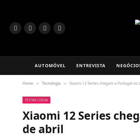
LinkedIn
Facebook
Instagram
TikTok
AUTOMÓVEL
ENTREVISTA
NEGÓCIO
Home
Tecnologia
Xiaomi 12 Series chegam a Portugal no di
»
»
TECNOLOGIA
Xiaomi 12 Series cheg
de abril