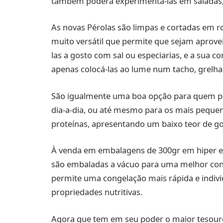
também poderá experimentá-las em saladas, 
As novas Pérolas são limpas e cortadas em 
muito versátil que permite que sejam aprove
las a gosto com sal ou especiarias, e a sua
apenas colocá-las ao lume num tacho, grelhad
São igualmente uma boa opção para quem proc
dia-a-dia, ou até mesmo para os mais pequen
proteínas, apresentando um baixo teor de gor
À venda em embalagens de 300gr em hiper e
são embaladas a vácuo para uma melhor cons
permite uma congelação mais rápida e indivi
propriedades nutritivas.
Agora que tem em seu poder o maior tesouro 