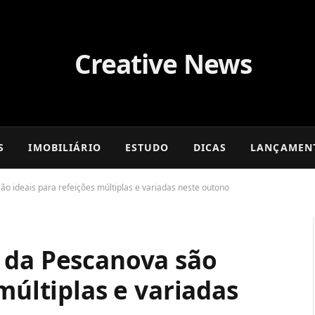
S
IMOBILIÁRIO
ESTUDO
DICAS
LANÇAMEN
o ideais para refeições múltiplas e variadas neste outono
 da Pescanova são
múltiplas e variadas