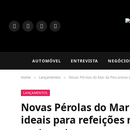
LinkedIn
Facebook
Instagram
TikTok
AUTOMÓVEL
ENTREVISTA
NEGÓCIO
Home
Lançamentos
Novas Pérolas do Mar da Pescanova sã
»
»
LANÇAMENTOS
Novas Pérolas do Mar
ideais para refeições 