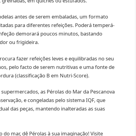
grelhadas, em quiches ou estufados.
rodelas antes de serem embaladas, um formato
itadas para diferentes refeições. Poderá temperá-
 confeção demorará poucos minutos, bastando
or ou frigideira.
ura fazer refeições leves e equilibradas no seu
os, pelo facto de serem nutritivas e uma fonte de
dura (classificação B em Nutri-Score).
 supermercados, as Pérolas do Mar da Pescanova
ervação, e congeladas pelo sistema IQF, que
dual das peças, mantendo inalteradas as suas
do mar, dê Pérolas à sua imaginação! Visite