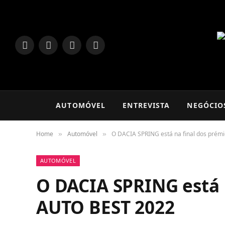
LinkedIn
Facebook
Instagram
TikTok
AUTOMÓVEL
ENTREVISTA
NEGÓCIO
Home
Automóvel
O DACIA SPRING está na final dos pré
»
»
AUTOMÓVEL
O DACIA SPRING está 
AUTO BEST 2022