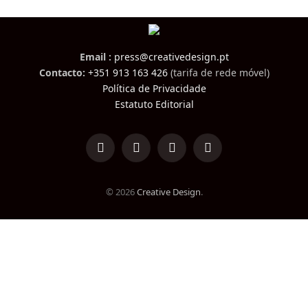
Email :
press@creativedesign.pt
Contacto:
+351 913 163 426
(tarifa de rede móvel)
Política de Privacidade
Estatuto Editorial
LinkedIn
Facebook
Instagram
TikTok
© 2026
Creative Design
.