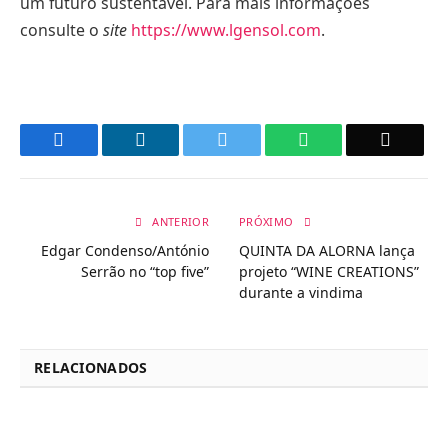
um futuro sustentável. Para mais informações
consulte o
site
https://www.lgensol.com
.
Facebook
LinkedIn
Twitter
WhatsApp
Email
ANTERIOR
PRÓXIMO
Edgar Condenso/António
QUINTA DA ALORNA lança
Serrão no “top five”
projeto “WINE CREATIONS”
durante a vindima
RELACIONADOS