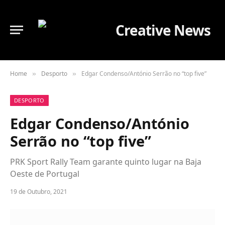
Home
Desporto
Edgar Condenso/António Serrão no “top five”
»
»
DESPORTO
Edgar Condenso/António
Serrão no “top five”
PRK Sport Rally Team garante quinto lugar na Baja
Oeste de Portugal
19 de Outubro, 2021