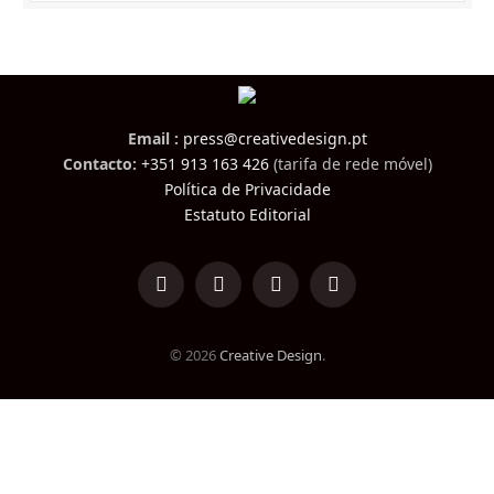
Email :
press@creativedesign.pt
Contacto:
+351 913 163 426
(tarifa de rede móvel)
Política de Privacidade
Estatuto Editorial
LinkedIn
Facebook
Instagram
TikTok
© 2026
Creative Design
.