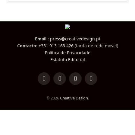
Email :
press@creativedesign.pt
Contacto:
+351 913 163 426
(tarifa de rede móvel)
Política de Privacidade
Estatuto Editorial
LinkedIn
Facebook
Instagram
TikTok
© 2026
Creative Design
.