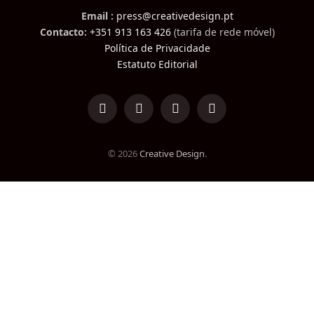
Email :
press@creativedesign.pt
Contacto:
+351 913 163 426
(tarifa de rede móvel)
Política de Privacidade
Estatuto Editorial
LinkedIn
Facebook
Instagram
TikTok
© 2026
Creative Design
.