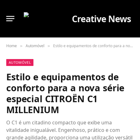
Home
Automóvel
Estilo e equipamentos de conforto para a nova série especial CITROËN C1 MILLENIUM
»
»
AUTOMÓVEL
Estilo e equipamentos de
conforto para a nova série
especial CITROËN C1
MILLENIUM
O C1 é um citadino compacto que exibe uma
vitalidade inigualável. Engenhoso, prático e com
grande agilidade, proporciona uma utilização versátil