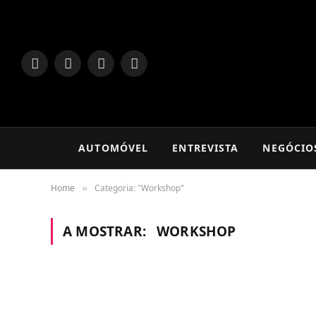
LinkedIn
Facebook
Instagram
TikTok
AUTOMÓVEL
ENTREVISTA
NEGÓCIO
Home
Categoria: "Workshop"
»
A MOSTRAR:
WORKSHOP