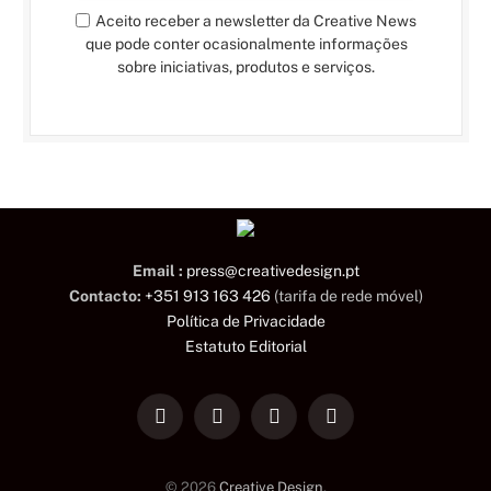
Aceito receber a newsletter da Creative News
que pode conter ocasionalmente informações
sobre iniciativas, produtos e serviços.
Email :
press@creativedesign.pt
Contacto:
+351 913 163 426
(tarifa de rede móvel)
Política de Privacidade
Estatuto Editorial
LinkedIn
Facebook
Instagram
TikTok
© 2026
Creative Design
.