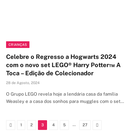
CRIANÇAS
Celebre o Regresso a Hogwarts 2024
com o novo set LEGO® Harry Potter™ A
Toca – Edição de Colecionador
28 de Agosto, 2024
O Grupo LEGO revela hoje a lendária casa da família
Weasley e a casa dos sonhos para muggles com o set…
Previous
…
Next
1
2
3
4
5
27