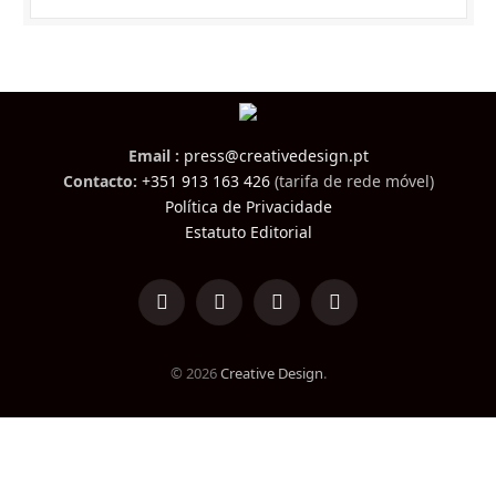
Email :
press@creativedesign.pt
Contacto:
+351 913 163 426
(tarifa de rede móvel)
Política de Privacidade
Estatuto Editorial
LinkedIn
Facebook
Instagram
TikTok
© 2026
Creative Design
.