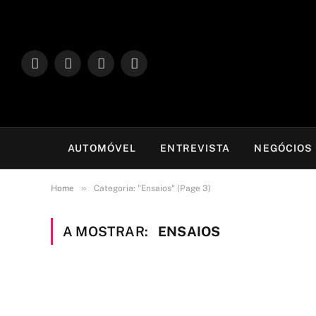
LinkedIn
Facebook
Instagram
TikTok
AUTOMÓVEL
ENTREVISTA
NEGÓCIOS
»
Home
Categoria: "Ensaios" (Page 3)
A MOSTRAR:
ENSAIOS