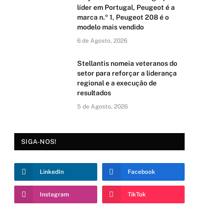
líder em Portugal, Peugeot é a
marca n.º 1, Peugeot 208 é o
modelo mais vendido
6 de Agosto, 2026
Stellantis nomeia veteranos do
setor para reforçar a liderança
regional e a execução de
resultados
5 de Agosto, 2026
SIGA-NOS!
LinkedIn
Facebook
Instagram
TikTok