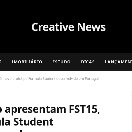
S
IMOBILIÁRIO
ESTUDO
DICAS
LANÇAMEN
, novo protótipo Formula Student desenvolvido em Portugal
o apresentam FST15,
la Student