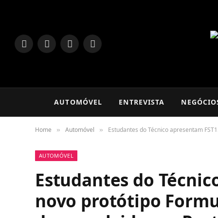
LinkedIn
Facebook
Instagram
TikTok
AUTOMÓVEL
ENTREVISTA
NEGÓCIO
Home
Automóvel
Estudantes do Técnico apresentam FST15
»
»
AUTOMÓVEL
Estudantes do Técnic
novo protótipo Formu