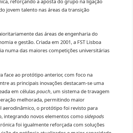
a, reforçando a aposta do grupo na ligação
do jovem talento nas áreas da transição
aioritariamente das áreas de engenharia do
omia e gestão. Criada em 2001, a FST Lisboa
ia numa das maiores competições universitárias
a face ao protótipo anterior, com foco na
. Entre as principais inovações destacam-se uma
seada em células
pouch
, um sistema de travagem
geração melhorada, permitindo maior
 aerodinâmico, o protótipo foi revisto para
io, integrando novos elementos como
sidepods
trónica foi igualmente reforçada com soluções
buição de potência atualizados e maior capacidade