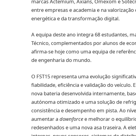
marcas Actemium, Axians, Omexom e Sotécnic
entre empresas e academia e na valorização 
energética e da transformação digital.
A equipa deste ano integra 68 estudantes, m
Técnico, complementados por alunos de econ
afirma-se hoje como uma equipa de referênc
de engenharia do mundo.
O FST15 representa uma evolução significativ
fiabilidade, eficiência e validação do veículo
nova bateria desenvolvida internamente, ba
autónoma otimizado e uma solução de refri
consistência e desempenho em pista. Ao nível
aumentar a
downforce
e melhorar o equilíbr
redesenhados e uma nova asa traseira. A ele
internas, novos sensores, sistemas de distri