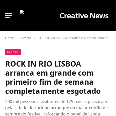
Home
Evento
ROCK IN RIO LISBOA arranca em grande com primeiro fim de semana completamente esgotado
»
»
EVENTO
ROCK IN RIO LISBOA
arranca em grande com
primeiro fim de semana
completamente esgotado
200 mil pessoas e visitantes de 125 países passaram
pela cidade do rock no arranque da maior edição de
sempre do festival, reforçando o papel de lisboa