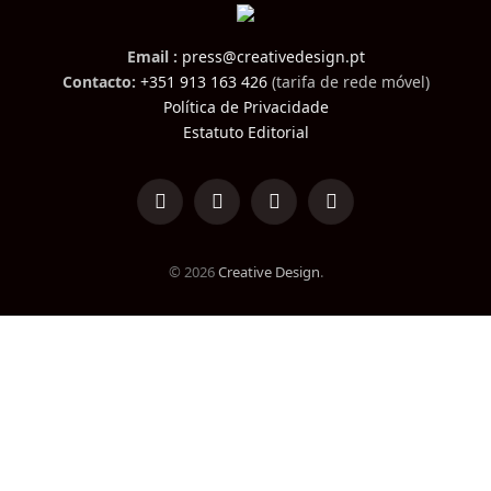
Email :
press@creativedesign.pt
Contacto:
+351 913 163 426
(tarifa de rede móvel)
Política de Privacidade
Estatuto Editorial
LinkedIn
Facebook
Instagram
TikTok
© 2026
Creative Design
.