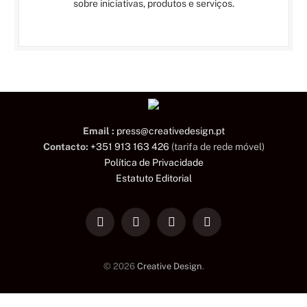
sobre iniciativas, produtos e serviços.
Email :
press@creativedesign.pt
Contacto:
+351 913 163 426
(tarifa de rede móvel)
Política de Privacidade
Estatuto Editorial
LinkedIn
Facebook
Instagram
TikTok
© 2026
Creative Design
.