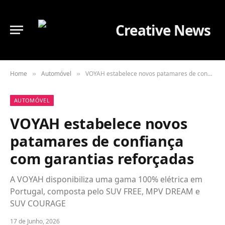
Home
Automóvel
VOYAH estabelece novos patamares de confiança com garantias reforçadas
»
»
AUTOMÓVEL
VOYAH estabelece novos
patamares de confiança
com garantias reforçadas
A VOYAH disponibiliza uma gama 100% elétrica em
Portugal, composta pelo SUV FREE, MPV DREAM e
SUV COURAGE
17 de Junho, 2026