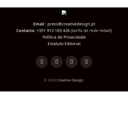
Email :
press@creativedesign.pt
Contacto:
+351 913 163 426
(tarifa de rede móvel)
Política de Privacidade
Estatuto Editorial
LinkedIn
Facebook
Instagram
TikTok
© 2026
Creative Design
.