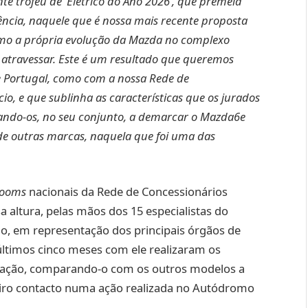
te troféu de ‘Elétrico do Ano 2026’, que premeia
cia, naquele que é nossa mais recente proposta
omo a própria evolução da Mazda no complexo
a atravessar. Este é um resultado que queremos
e Portugal, como com a nossa Rede de
io, e que sublinha as características que os jurados
vando-os, no seu conjunto, a demarcar o Mazda6e
e outras marcas, naquela que foi uma das
ooms
nacionais da Rede de Concessionários
 altura, pelas mãos dos 15 especialistas do
ão, em representação dos principais órgãos de
últimos cinco meses com ele realizaram os
aliação, comparando-o com os outros modelos a
eiro contacto numa ação realizada no Autódromo