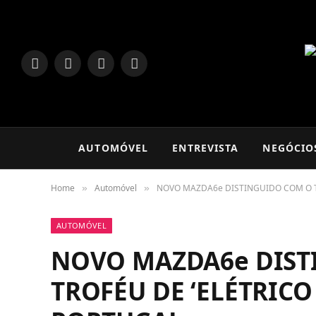
LinkedIn
Facebook
Instagram
TikTok
AUTOMÓVEL
ENTREVISTA
NEGÓCIO
Home
Automóvel
NOVO MAZDA6e DISTINGUIDO COM O T
»
»
AUTOMÓVEL
NOVO MAZDA6e DIST
TROFÉU DE ‘ELÉTRICO