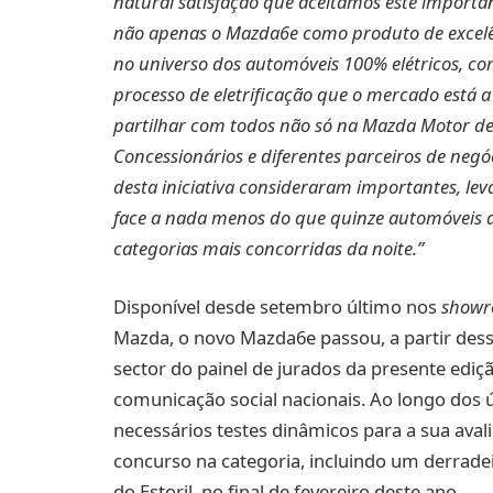
natural satisfação que aceitamos este importan
não apenas o Mazda6e como produto de excelên
no universo dos automóveis 100% elétricos, c
processo de eletrificação que o mercado está 
partilhar com todos não só na Mazda Motor d
Concessionários e diferentes parceiros de negóc
desta iniciativa consideraram importantes, le
face a nada menos do que quinze automóveis d
categorias mais concorridas da noite.”
Disponível desde setembro último nos
showr
Mazda, o novo Mazda6e passou, a partir dessa
sector do painel de jurados da presente ediç
comunicação social nacionais. Ao longo dos 
necessários testes dinâmicos para a sua av
concurso na categoria, incluindo um derrad
do Estoril, no final de fevereiro deste ano.