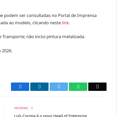
6e podem ser consultadas no Portal de Imprensa
cada ao modelo, clicando neste
link
.
 Transporte; não inclui pintura metalizada.
 2026.
Facebook
LinkedIn
Twitter
WhatsApp
Email
PRÓXIMO
Luís Correia é o novo Head of Enterprise