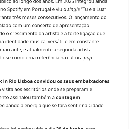
úblico ao longo dos anos. Em 2025 integrou ainda
s no Spotify em Portugal e viu o
single
“Tu e a Lua”
rante três meses consecutivos. O lançamento do
alado com um concerto de apresentação
o o crescimento da artista e a forte ligação que
a identidade musical versátil e em constante
 marcante, é atualmente a segunda artista
do-se como uma referência na cultura
pop
k in Rio Lisboa convidou os seus embaixadores
 visita aos escritórios onde se preparam e
mento assinalou também a
contagem
ecipando a energia que se fará sentir na Cidade
sboa irá ganhar vida a dia
20 de junho
, com