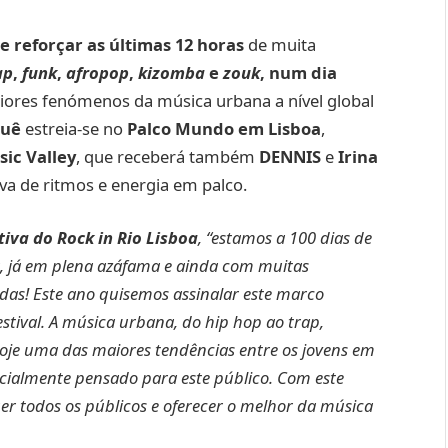
e reforçar as últimas 12 horas
de muita
ap
,
funk
,
afropop
,
kizomba
e
zouk
, num dia
iores fenómenos da música urbana a nível global
uê
estreia-se no
Palco Mundo em Lisboa
,
sic Valley
, que receberá também
DENNIS
e
Irina
a de ritmos e energia em palco.
iva do Rock in Rio Lisboa
, “estamos a 100 dias de
a, já em plena azáfama e ainda com muitas
idas! Este ano quisemos assinalar este marco
tival. A música urbana, do hip hop ao trap,
hoje uma das maiores tendências entre os jovens em
ialmente pensado para este público. Com este
er todos os públicos e oferecer o melhor da música