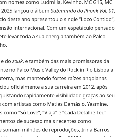
 com nomes como Ludmilla, Kevinho, MC G15, MC
m 2025 lançou o álbum
Submundo do Phonk Vol. 01
,
cio deste ano apresentou o single “Loco Contigo”,
nsão internacional. Com um espetáculo pensado
ete levar toda a sua energia também ao Palco
nho.
e do
zouk
, e também das mais promissoras da
nte no Palco Music Valley do Rock in Rio Lisboa a
laterra, mas mantendo fortes raízes angolanas
iciou oficialmente a sua carreira em 2012, após
nquistando rapidamente visibilidade graças ao seu
s com artistas como Matias Damásio, Yasmine,
os como “Só Love”, ”Viaja” e “Cada Detalhe Teu”,
amentos de sucesso mais recentes como
que somam milhões de reproduções, Irina Barros