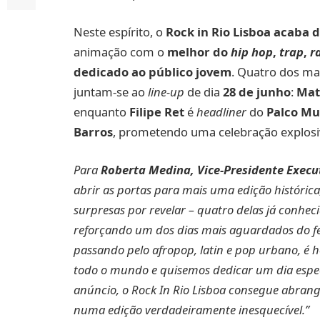
Neste espírito, o
Rock in Rio Lisboa acaba d
animação com o
melhor do
hip hop
,
trap
,
r
dedicado ao público jovem
. Quatro dos ma
juntam-se ao
line-up
de dia
28 de junho
:
Mat
enquanto
Filipe Ret
é
headliner
do
Palco Mu
Barros
, prometendo uma celebração explosiv
Para
Roberta Medina, Vice-Presidente Execut
abrir as portas para mais uma edição históric
surpresas por revelar – quatro delas já conhec
reforçando um dos dias mais aguardados do fes
passando pelo afropop, latin e pop urbano, é 
todo o mundo e quisemos dedicar um dia espec
anúncio, o Rock In Rio Lisboa consegue abrang
numa edição verdadeiramente inesquecível.”