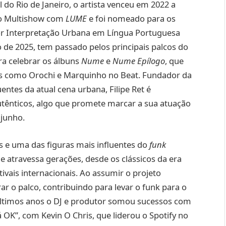
 do Rio de Janeiro, o artista venceu em 2022 a
io Multishow com
LUME
e foi nomeado para os
r Interpretação Urbana em Língua Portuguesa
de 2025, tem passado pelos principais palcos do
ra celebrar os álbuns
Nume
e
Nume Epílogo
, que
 como Orochi e Marquinho no Beat. Fundador da
ntes da atual cena urbana, Filipe Ret é
utênticos, algo que promete marcar a sua atuação
 junho.
 e uma das figuras mais influentes do
funk
e atravessa gerações, desde os clássicos da era
ivais internacionais. Ao assumir o projeto
r o palco, contribuindo para levar o funk para o
timos anos o DJ e produtor somou sucessos com
Tá OK”, com Kevin O Chris, que liderou o Spotify no