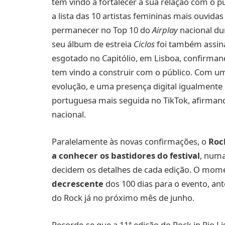
tem vindo a fortalecer a sua relação com o p
a lista das 10 artistas femininas mais ouvida
permanecer no Top 10 do
Airplay
nacional du
seu álbum de estreia
Ciclos
foi também assin
esgotado no Capitólio, em Lisboa, confirmand
tem vindo a construir com o público. Com um
evolução, e uma presença digital igualmente
portuguesa mais seguida no TikTok, afirman
nacional.
Paralelamente às novas confirmações, o
Roc
a conhecer os bastidores do festival
, numa
decidem os detalhes de cada edição. O mo
decrescente
dos 100 dias para o evento, ant
do Rock já no próximo mês de junho.
Recorde-se que a 11ª edição do Rock in Rio Li