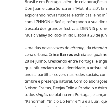
Brasil e em Portugal, além de colaborações
Don Juan e Luísa Sonza em “Motinha 2.0”. E
explorando novas fusões eletrónicas, e no iní
com L7NNON e Beéle, reforçando a sua dime
à escala dos grandes festivais, DENNIS prom
Music Valley do Rock in Rio Lisboa a 28 de ju
Uma das novas vozes do
afropop
, da
kizomba
cena urbana,
Irina Barros
estreia-se igualme
28 de junho. Crescendo entre Portugal e Ing
que influenciam a sua identidade, a artista in
anos a partilhar covers nas redes sociais, co
timbre e presença natural. Com colaboraçõe
Nelson Freitas, Deejay Telio e Prodígio e êxit
todos
singles
de platina em Portugal, e lanç
“Kanormal”, “Inicio Do Fim” e “Tu e a Lua”, 