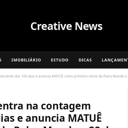
S
IMOBILIÁRIO
ESTUDO
DICAS
LANÇAMEN
rescente dos 100 dias e anuncia MATUÊ como primeiro nome do Palco Mundo a 
entra na contagem
dias e anuncia MATUÊ