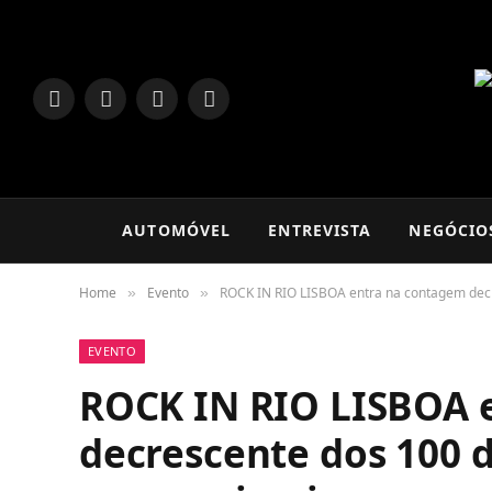
LinkedIn
Facebook
Instagram
TikTok
AUTOMÓVEL
ENTREVISTA
NEGÓCIO
Home
Evento
ROCK IN RIO LISBOA entra na contagem dec
»
»
EVENTO
ROCK IN RIO LISBOA 
decrescente dos 100 