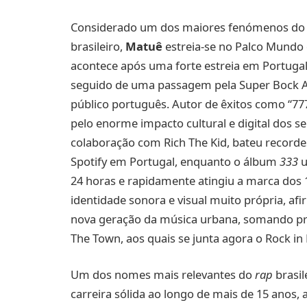
Considerado um dos maiores fenómenos do hi
brasileiro,
Matuê
estreia-se no Palco Mundo d
acontece após uma forte estreia em Portug
seguido de uma passagem pela Super Bock Are
público português. Autor de êxitos como “777
pelo enorme impacto cultural e digital dos 
colaboração com Rich The Kid, bateu recordes
Spotify em Portugal, enquanto o álbum
333
u
24 horas e rapidamente atingiu a marca dos
identidade sonora e visual muito própria, af
nova geração da música urbana, somando pre
The Town, aos quais se junta agora o Rock in 
Um dos nomes mais relevantes do
rap
brasi
carreira sólida ao longo de mais de 15 anos