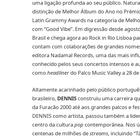
uma ligação profunda ao seu público. Natural
distinção de Melhor Álbum do Ano no Prém
Latin Grammy Awards na categoria de Melho
com “Good Vibe”. Em digressão desde agosto 
Brasil e chega agora ao Rock in Rio Lisboa pa
contam com colaborações de grandes nomes
editora Nadamal Records, uma das mais influe
conhecido pelos seus concertos intensos e a
como
headliner
do Palco Music Valley a 28 de
Altamente acarinhado pelo público português
brasileiro,
DENNIS
construiu uma carreira qu
da Furacão 2000 até aos grandes palcos e fest
DENNIS como artista, passou também a lidera
centro da cultura
pop
contemporânea. Nos úl
centenas de milhões de
streams
, incluindo “