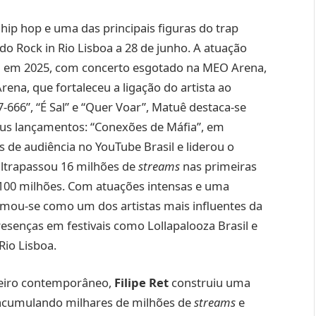
p hop e uma das principais figuras do trap
o Rock in Rio Lisboa a 28 de junho. A atuação
al em 2025, com concerto esgotado na MEO Arena,
na, que fortaleceu a ligação do artista ao
-666”, “É Sal” e “Quer Voar”, Matuê destaca-se
seus lançamentos: “Conexões de Máfia”, em
 de audiência no YouTube Brasil e liderou o
ltrapassou 16 milhões de
streams
nas primeiras
 100 milhões. Com atuações intensas e uma
irmou-se como um dos artistas mais influentes da
senças em festivais como Lollapalooza Brasil e
Rio Lisboa.
leiro contemporâneo,
Filipe Ret
construiu uma
, acumulando milhares de milhões de
streams
e