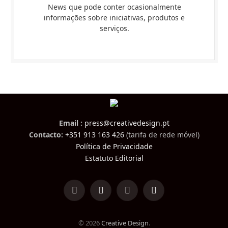
News que pode conter ocasionalmente
informações sobre iniciativas, produtos e
serviços.
Email :
press@creativedesign.pt
Contacto:
+351 913 163 426
(tarifa de rede móvel)
Política de Privacidade
Estatuto Editorial
LinkedIn
Facebook
Instagram
TikTok
© 2026
Creative Design
.