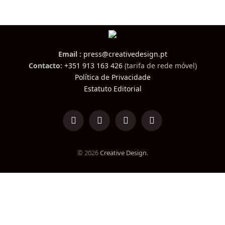
Email :
press@creativedesign.pt
Contacto:
+351 913 163 426
(tarifa de rede móvel)
Política de Privacidade
Estatuto Editorial
LinkedIn
Facebook
Instagram
TikTok
© 2026
Creative Design
.