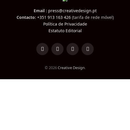
Email :
press@creativedesign.pt
Contacto:
+351 913 163 426
(tarifa de rede móvel)
Política de Privacidade
Estatuto Editorial
LinkedIn
Facebook
Instagram
TikTok
© 2026
Creative Design
.