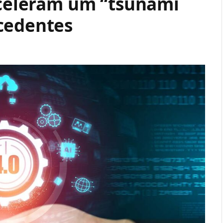
 aceleram um “tsunami
cedentes