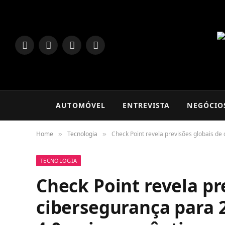
LinkedIn
Facebook
Instagram
TikTok
AUTOMÓVEL
ENTREVISTA
NEGÓCIO
Home
Tecnologia
Check Point revela previsões globais d
»
»
TECNOLOGIA
Check Point revela pr
cibersegurança para 