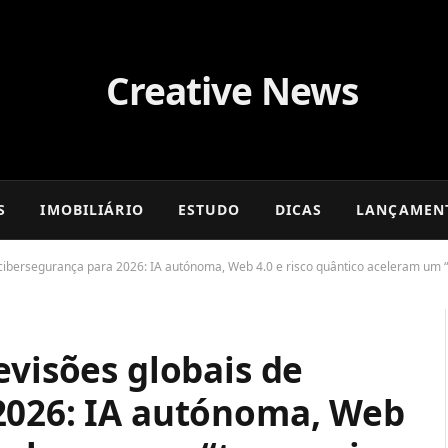
S
IMOBILIÁRIO
ESTUDO
DICAS
LANÇAMEN
e cibersegurança para 2026: IA autónoma, Web 4.0 e risco quântico aceleram um
evisões globais de
2026: IA autónoma, Web