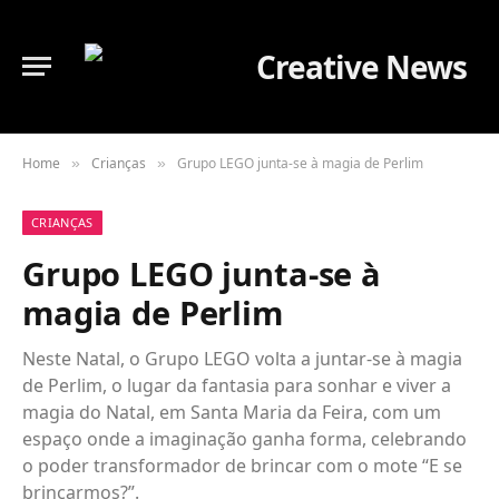
Home
Crianças
Grupo LEGO junta-se à magia de Perlim
»
»
CRIANÇAS
Grupo LEGO junta-se à
magia de Perlim
Neste Natal, o Grupo LEGO volta a juntar-se à magia
de Perlim, o lugar da fantasia para sonhar e viver a
magia do Natal, em Santa Maria da Feira, com um
espaço onde a imaginação ganha forma, celebrando
o poder transformador de brincar com o mote “E se
brincarmos?”.