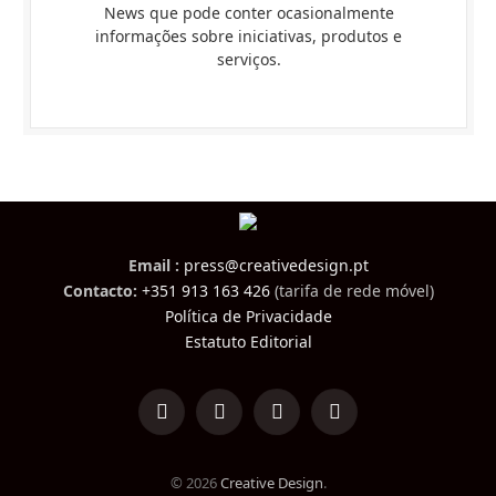
News que pode conter ocasionalmente
informações sobre iniciativas, produtos e
serviços.
Email :
press@creativedesign.pt
Contacto:
+351 913 163 426
(tarifa de rede móvel)
Política de Privacidade
Estatuto Editorial
LinkedIn
Facebook
Instagram
TikTok
© 2026
Creative Design
.