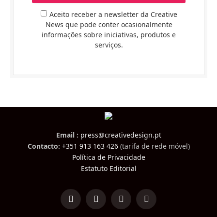
Aceito receber a newsletter da Creative
News que pode conter ocasionalmente
informações sobre iniciativas, produtos e
serviços.
Email :
press@creativedesign.pt
Contacto:
+351 913 163 426
(tarifa de rede móvel)
Política de Privacidade
Estatuto Editorial
LinkedIn
Facebook
Instagram
TikTok