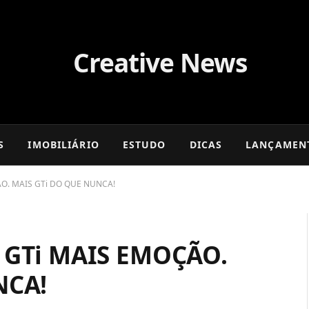
S
IMOBILIÁRIO
ESTUDO
DICAS
LANÇAMEN
O. MAIS GTi DO QUE NUNCA!
 GTi MAIS EMOÇÃO.
NCA!