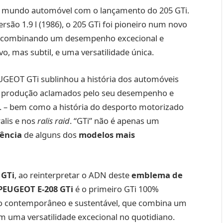
no mundo automóvel com o lançamento do 205 GTi.
ersão 1.9 l (1986), o 205 GTi foi pioneiro num novo
 combinando um desempenho excecional e
, mas subtil, e uma versatilidade única.
UGEOT GTi sublinhou a história dos automóveis
e produção aclamados pelo seu desempenho e
tc. – bem como a história do desporto motorizado
alis e nos
ralis raid
. “GTi” não é apenas um
ência
de alguns dos
modelos mais
 GTi
, ao reinterpretar o ADN deste
emblema de
PEUGEOT E-208 GTi
é o primeiro GTi 100%
ção contemporâneo e sustentável, que combina um
 uma versatilidade excecional no quotidiano.