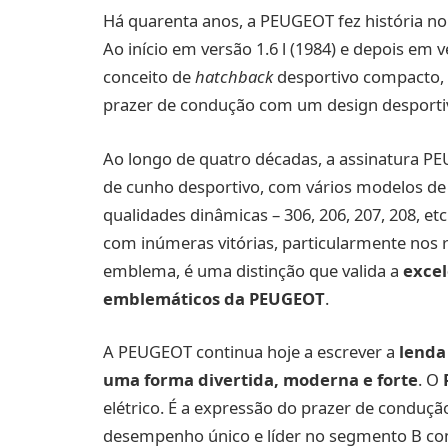
Há quarenta anos, a PEUGEOT fez história 
Ao início em versão 1.6 l (1984) e depois em v
conceito de
hatchback
desportivo compacto,
prazer de condução com um design desportivo
Ao longo de quatro décadas, a assinatura PE
de cunho desportivo, com vários modelos d
qualidades dinâmicas – 306, 206, 207, 208, e
com inúmeras vitórias, particularmente nos r
emblema, é uma distinção que valida a
excel
emblemáticos da PEUGEOT
.
A PEUGEOT continua hoje a escrever a
lenda
uma forma divertida, moderna e forte
. O
elétrico. É a expressão do prazer de condu
desempenho único e líder no segmento B com