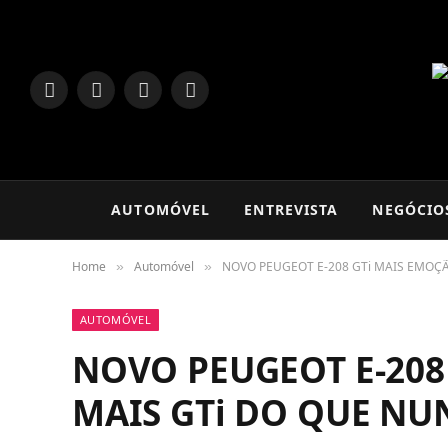
LinkedIn
Facebook
Instagram
TikTok
AUTOMÓVEL
ENTREVISTA
NEGÓCIO
Home
Automóvel
NOVO PEUGEOT E-208 GTi MAIS EMOÇÃ
»
»
AUTOMÓVEL
NOVO PEUGEOT E-208
MAIS GTi DO QUE NU