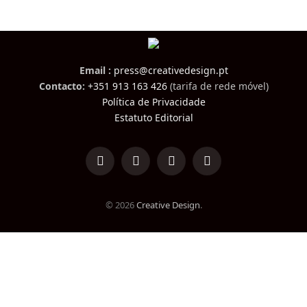
Email :
press@creativedesign.pt
Contacto:
+351 913 163 426
(tarifa de rede móvel)
Política de Privacidade
Estatuto Editorial
LinkedIn
Facebook
Instagram
TikTok
© 2026
Creative Design
.