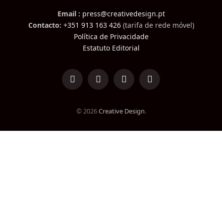
Email :
press@creativedesign.pt
Contacto:
+351 913 163 426
(tarifa de rede móvel)
Política de Privacidade
Estatuto Editorial
LinkedIn
Facebook
Instagram
TikTok
© 2026
Creative Design
.