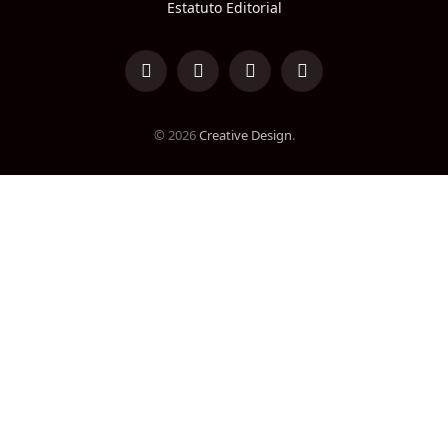
Estatuto Editorial
LinkedIn
Facebook
Instagram
TikTok
© 2026
Creative Design
.