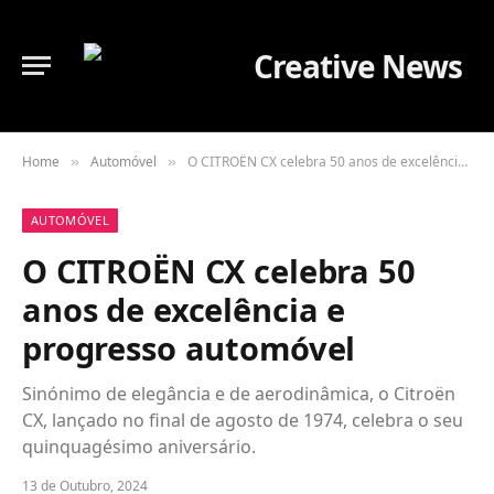
Home
Automóvel
O CITROËN CX celebra 50 anos de excelência e progresso automóvel
»
»
AUTOMÓVEL
O CITROËN CX celebra 50
anos de excelência e
progresso automóvel
Sinónimo de elegância e de aerodinâmica, o Citroën
CX, lançado no final de agosto de 1974, celebra o seu
quinquagésimo aniversário.
13 de Outubro, 2024