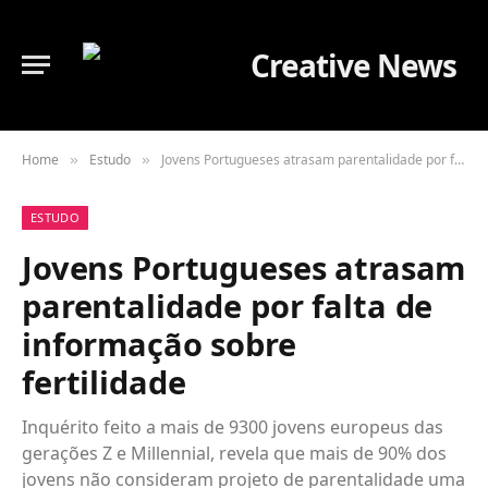
Home
Estudo
Jovens Portugueses atrasam parentalidade por falta de informação sobre fertilidade
»
»
ESTUDO
Jovens Portugueses atrasam
parentalidade por falta de
informação sobre
fertilidade
Inquérito feito a mais de 9300 jovens europeus das
gerações Z e Millennial, revela que mais de 90% dos
jovens não consideram projeto de parentalidade uma