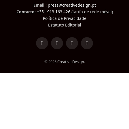
Email :
press@creativedesign.pt
Contacto:
+351 913 163 426
(tarifa de rede móvel)
Política de Privacidade
Estatuto Editorial
LinkedIn
Facebook
Instagram
TikTok
© 2026
Creative Design
.