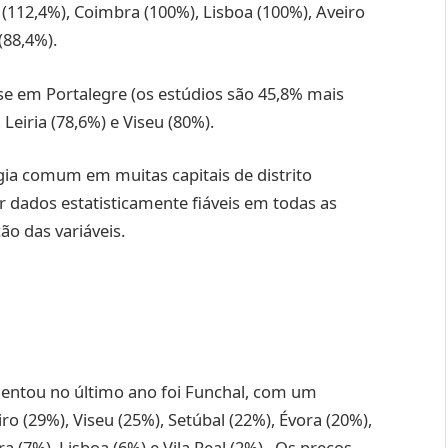
 (112,4%), Coimbra (100%), Lisboa (100%), Aveiro
(88,4%).
e em Portalegre (os estúdios são 45,8% mais
Leiria (78,6%) e Viseu (80%).
gia comum em muitas capitais de distrito
r dados estatisticamente fiáveis ​​em todas as
ão das variáveis.
entou no último ano foi Funchal, com um
 (29%), Viseu (25%), Setúbal (22%), Évora (20%),
a (7%), Lisboa (6%) e Vila Real (2%). Os preços