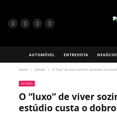
LinkedIn
Facebook
Instagram
TikTok
AUTOMÓVEL
ENTREVISTA
NEGÓCIO
Home
Estudo
O “luxo” de viver sozinho: arrendar um estú
»
»
ESTUDO
O “luxo” de viver soz
estúdio custa o dobr