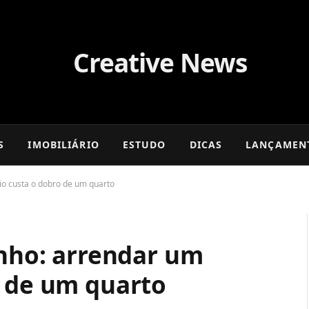
S
IMOBILIÁRIO
ESTUDO
DICAS
LANÇAMEN
dio custa o dobro de um quarto
inho: arrendar um
o de um quarto