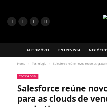
LinkedIn
Facebook
Instagram
TikTok
AUTOMÓVEL
ENTREVISTA
NEGÓCIO
Home
Tecnologia
Salesforce reúne novos recursos gratuit
»
»
TECNOLOGIA
Salesforce reúne novo
para as clouds de ven