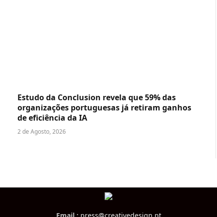
Estudo da Conclusion revela que 59% das
organizações portuguesas já retiram ganhos
de eficiência da IA
2 de Agosto, 2026
Email :
press@creativedesign.pt