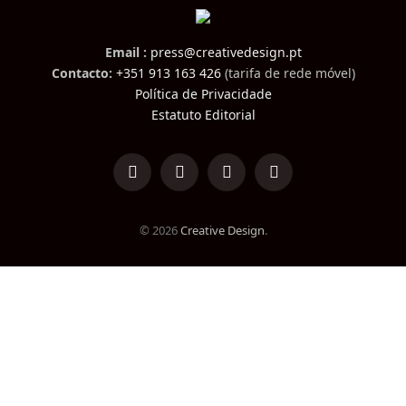
Email :
press@creativedesign.pt
Contacto:
+351 913 163 426
(tarifa de rede móvel)
Política de Privacidade
Estatuto Editorial
LinkedIn
Facebook
Instagram
TikTok
© 2026
Creative Design
.