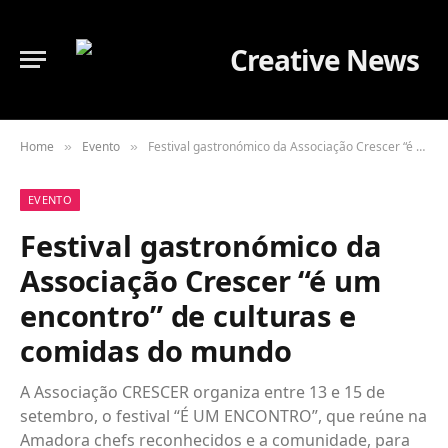
Home
Evento
Festival gastronómico da Associação Crescer “é um encontro” de culturas e comidas do mundo
»
»
EVENTO
Festival gastronómico da
Associação Crescer “é um
encontro” de culturas e
comidas do mundo
A Associação CRESCER organiza entre 13 e 15 de
setembro, o festival “É UM ENCONTRO”, que reúne na
Amadora chefs reconhecidos e a comunidade, para