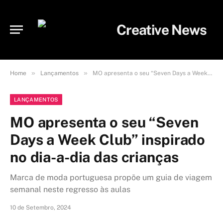
»
»
Home
Lançamentos
MO apresenta o seu “Seven Days a Week Club” inspirado no dia-a-dia das crianças
LANÇAMENTOS
MO apresenta o seu “Seven
Days a Week Club” inspirado
no dia-a-dia das crianças
Marca de moda portuguesa propõe um guia de viagem
semanal neste regresso às aulas
10 de Setembro, 2024