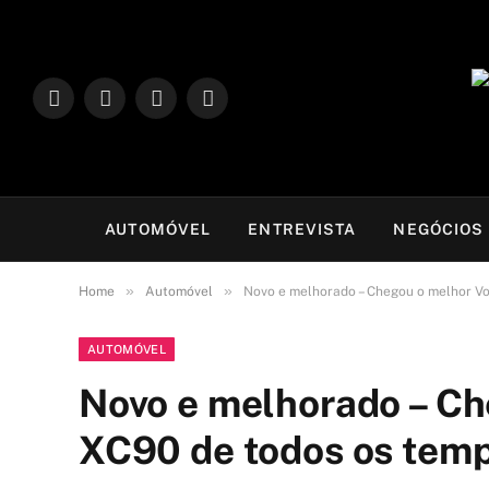
LinkedIn
Facebook
Instagram
TikTok
AUTOMÓVEL
ENTREVISTA
NEGÓCIOS
»
»
Home
Automóvel
Novo e melhorado – Chegou o melhor V
AUTOMÓVEL
Novo e melhorado – Ch
XC90 de todos os tem