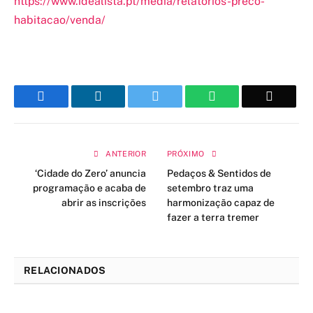
https://www.idealista.pt/media/relatorios-preco-
habitacao/venda/
Facebook
LinkedIn
Twitter
WhatsApp
Email
ANTERIOR
PRÓXIMO
‘Cidade do Zero’ anuncia
Pedaços & Sentidos de
programação e acaba de
setembro traz uma
abrir as inscrições
harmonização capaz de
fazer a terra tremer
RELACIONADOS