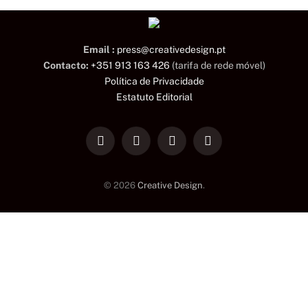
Email :
press@creativedesign.pt
Contacto:
+351 913 163 426
(tarifa de rede móvel)
Política de Privacidade
Estatuto Editorial
LinkedIn
Facebook
Instagram
TikTok
© 2026
Creative Design
.