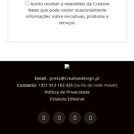
Aceito receber a newsletter da Creative
News que pode conter ocasionalmente
informações sobre iniciativas, produtos e
serviços.
Email :
press@creativedesign.pt
Contacto:
+351 913 163 426
(tarifa de rede móvel)
Política de Privacidade
Estatuto Editorial
LinkedIn
Facebook
Instagram
TikTok